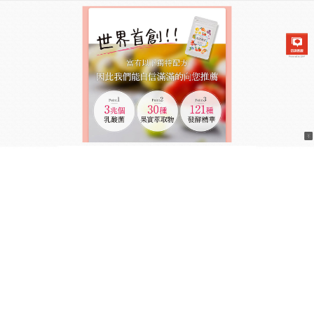
日本兆活果實乳酸菌飲食商城
拒絕壓力胖魔咒！減肥產品紓
壓同時輕鬆瘦
生活工作壓力大，常常忍不住靠吃東西來紓壓，結果
身材跟著直線上升嗎？
減肥產品
幫你打破壓力胖的惡
性循環！結合天然植萃與舒壓調理成分，溫和安撫情
緒並促進代謝，使用簡單方便，忙碌工作中也能隨手
補充，不需要痛苦忍耐口腹之慾，就能持續看見體態
變苗條的顯著效果，讓減肥產品陪你輕鬆擺脫壓力
肥，找回身心靈的輕盈平衡！